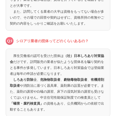
とが大事です。
また、訪問してくる業者の大半は資格をもってない場合が多
いので、その場での回答や契約はせずに、資格所持の有無やご
契約の内容をしっかりご確認をお願いいたします。
シロアリ業者の団体ってどのくらいあるの？
厚生労働省の認可を受けた団体は
（社）日本しろあり対策協
会
だけです。訪問販売の業者が似たような団体名を騙り契約を
とる事件が多発しています。日本しろあり対策協会では登録業
者は毎年の申請が必要になります。
しろあり防除士
、
危険物取扱者
、
劇物毒物取扱者
、
有機溶剤
取扱者
や消防法に基づく器具庫、薬剤庫の設置が必要です。ま
た、薬剤の講習や白蟻の講習、床下の湿気対策の講習も受けな
くてはいけません。中古住宅性能保証制度での検査員として
「蟻害・腐朽検査員」
の資格もあり、公共機関からの依頼で出
動することもあります。