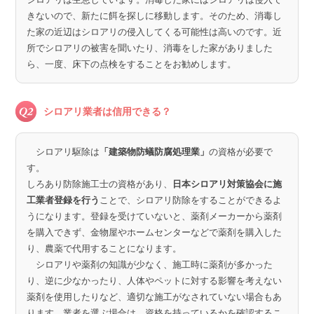
きないので、新たに餌を探しに移動します。そのため、消毒し
た家の近辺はシロアリの侵入してくる可能性は高いのです。近
所でシロアリの被害を聞いたり、消毒をした家がありました
ら、一度、床下の点検をすることをお勧めします。
シロアリ業者は信用できる？
シロアリ駆除は
「建築物防蟻防腐処理業」
の資格が必要で
す。
しろあり防除施工士の資格があり、
日本シロアリ対策協会に施
工業者登録を行う
ことで、シロアリ防除をすることができるよ
うになります。登録を受けていないと、薬剤メーカーから薬剤
を購入できず、金物屋やホームセンターなどで薬剤を購入した
り、農薬で代用することになります。
シロアリや薬剤の知識が少なく、施工時に薬剤が多かった
り、逆に少なかったり、人体やペットに対する影響を考えない
薬剤を使用したりなど、適切な施工がなされていない場合もあ
ります。業者を選ぶ場合は、資格を持っているかを確認するこ